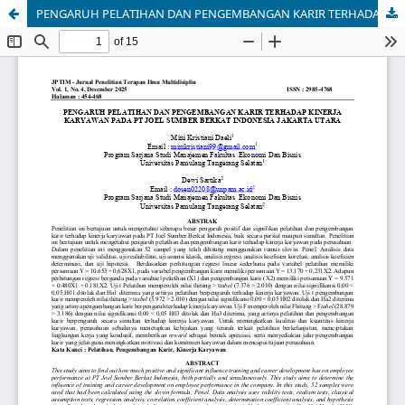
PENGARUH PELATIHAN DAN PENGEMBANGAN KARIR TERHADAP KINERJA KARYAWAN PADA PT JOEL SUMBER BERKAT INDONESIA JAKARTA UTARA