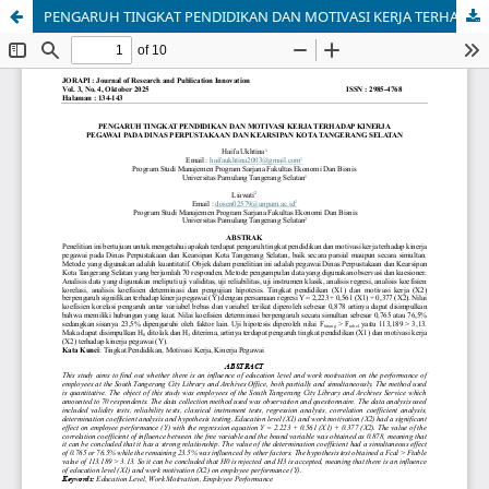
PENGARUH TINGKAT PENDIDIKAN DAN MOTIVASI KERJA TERHADAP KINERJA PEGAWAI PADA DINAS PERPUSTAKAAN DAN KEARSIPAN KOTA TANGERANG SELATAN