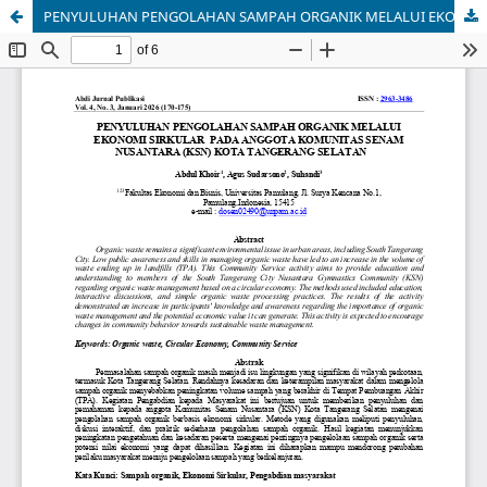
PENYULUHAN PENGOLAHAN SAMPAH ORGANIK MELALUI EKONOMI SIRKULAR PADA ANGGOTA KOMUNITAS SENAM NUSANTARA (KSN) KOTA TANGERANG SELATAN